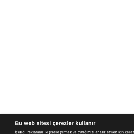
Bu web sitesi çerezler kullanır
İçeriği, reklamları kişiselleştirmek ve trafiğimizi analiz etmek için çerez