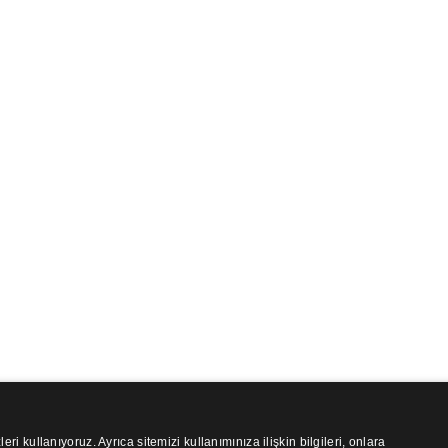
leri kullanıyoruz. Ayrıca sitemizi kullanımınıza ilişkin bilgileri, onlara